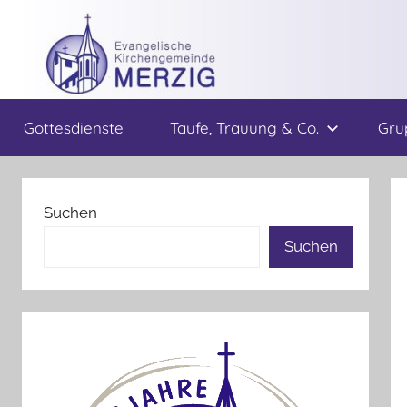
Zum
Inhalt
springen
Ev.
Gottesdienste
Taufe, Trauung & Co.
Gru
Kirchengemeinde
Merzig
Suchen
Suchen