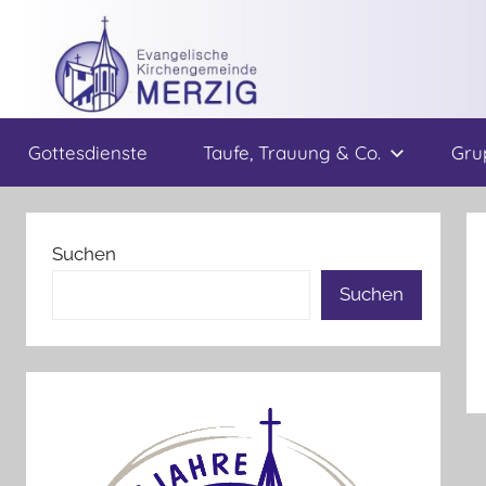
Zum
Inhalt
springen
Ev.
Gottesdienste
Taufe, Trauung & Co.
Gru
Kirchengemeinde
Merzig
Suchen
Suchen