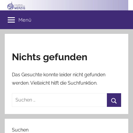
Zum
Inhalt
Ev.
Menü
springen
Kirchengemeinde
Merzig
Nichts gefunden
Das Gesuchte konnte leider nicht gefunden
werden. Vielleicht hilft die Suchfunktion.
Suchen
nach:
Suchen
Suchen